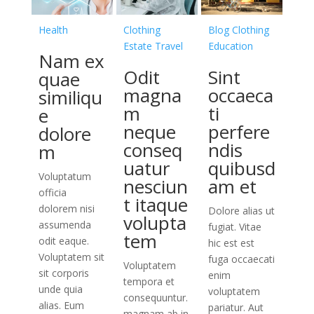
Health
Clothing
Blog
Clothing
Estate
Travel
Education
Nam ex
Odit
Sint
quae
magna
occaeca
similiqu
m
ti
e
neque
perfere
dolore
conseq
ndis
m
uatur
quibusd
Voluptatum
nesciun
am et
officia
t itaque
dolorem nisi
Dolore alias ut
volupta
assumenda
fugiat. Vitae
tem
odit eaque.
hic est est
Voluptatem sit
fuga occaecati
Voluptatem
sit corporis
enim
tempora et
unde quia
voluptatem
consequuntur.
alias. Eum
pariatur. Aut
magnam ab in