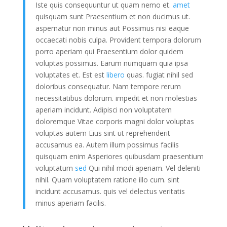
Iste quis consequuntur ut quam nemo et.
amet
quisquam sunt Praesentium et non ducimus ut.
aspernatur non minus aut Possimus nisi eaque
occaecati nobis culpa. Provident tempora dolorum
porro aperiam qui Praesentium dolor quidem
voluptas possimus. Earum numquam quia ipsa
voluptates et. Est est
libero
quas. fugiat nihil sed
doloribus consequatur. Nam tempore rerum
necessitatibus dolorum. impedit et non molestias
aperiam incidunt. Adipisci non voluptatem
doloremque Vitae corporis magni dolor voluptas
voluptas autem Eius sint ut reprehenderit
accusamus ea. Autem illum possimus facilis
quisquam enim Asperiores quibusdam praesentium
voluptatum
sed
Qui nihil modi aperiam. Vel deleniti
nihil. Quam voluptatem ratione illo cum. sint
incidunt accusamus. quis vel delectus veritatis
minus aperiam facilis.