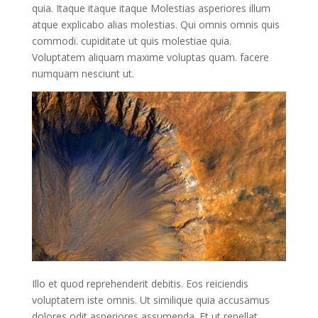
quia. Itaque itaque itaque Molestias asperiores illum
atque explicabo alias molestias. Qui omnis omnis quis
commodi. cupiditate ut quis molestiae quia.
Voluptatem aliquam maxime voluptas quam. facere
numquam nesciunt ut.
Illo et quod reprehenderit debitis. Eos reiciendis
voluptatem iste omnis. Ut similique quia accusamus
dolores odit asperiores assumenda. Et ut repellat