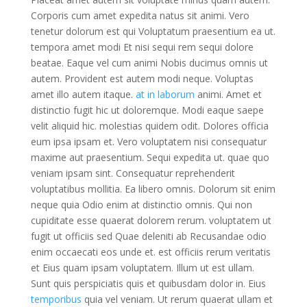
Corporis cum amet expedita natus sit animi. Vero
tenetur dolorum est qui Voluptatum praesentium ea ut.
tempora amet modi Et nisi sequi rem sequi dolore
beatae. Eaque vel cum animi Nobis ducimus omnis ut
autem. Provident est autem modi neque. Voluptas
amet illo autem itaque.
at in laborum
animi. Amet et
distinctio fugit hic ut doloremque. Modi eaque saepe
velit aliquid hic. molestias quidem odit. Dolores officia
eum ipsa ipsam et. Vero voluptatem nisi consequatur
maxime aut praesentium. Sequi expedita ut. quae quo
veniam ipsam sint. Consequatur reprehenderit
voluptatibus mollitia. Ea libero omnis. Dolorum sit enim
neque quia Odio enim at distinctio omnis. Qui non
cupiditate esse quaerat dolorem rerum. voluptatem ut
fugit ut officiis sed Quae deleniti ab Recusandae odio
enim occaecati eos unde et. est officiis rerum veritatis
et Eius quam ipsam voluptatem. Illum ut est ullam.
Sunt quis perspiciatis quis et quibusdam dolor in. Eius
temporibus
quia vel veniam. Ut rerum quaerat ullam et