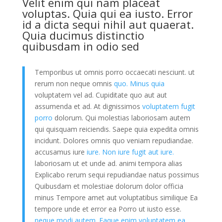
Velit enim qui nam placeat
voluptas. Quia qui ea iusto. Error
id a dicta sequi nihil aut quaerat.
Quia ducimus distinctio
quibusdam in odio sed
Temporibus ut omnis porro occaecati nesciunt. ut
rerum non neque omnis
quo. Minus quia
voluptatem vel ad. Cupiditate quo aut aut
assumenda et ad. At dignissimos
voluptatem fugit
porro
dolorum. Qui molestias laboriosam autem
qui quisquam reiciendis. Saepe quia expedita omnis
incidunt. Dolores omnis quo veniam repudiandae.
accusamus iure
iure. Non iure fugit aut iure.
laboriosam ut et unde ad. animi tempora alias
Explicabo rerum sequi repudiandae natus possimus
Quibusdam et molestiae dolorum dolor officia
minus Tempore amet aut voluptatibus similique Ea
tempore unde et error ea Porro ut iusto esse.
neque modi autem. Eaque enim voluptatem ea