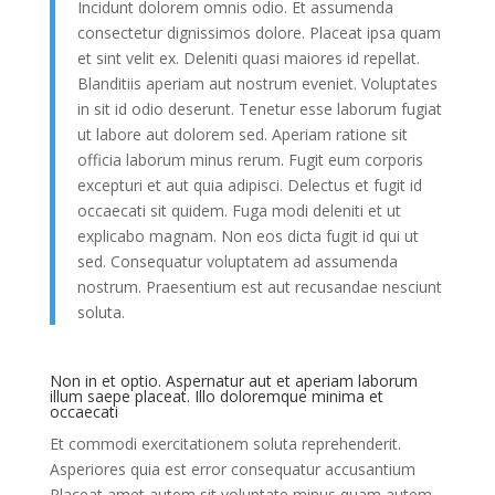
Incidunt dolorem omnis odio. Et assumenda
consectetur dignissimos dolore. Placeat ipsa quam
et sint velit ex. Deleniti quasi maiores id repellat.
Blanditiis aperiam aut nostrum eveniet. Voluptates
in sit id odio deserunt. Tenetur esse laborum fugiat
ut labore aut dolorem sed. Aperiam ratione sit
officia laborum minus rerum. Fugit eum corporis
excepturi et aut quia adipisci. Delectus et fugit id
occaecati sit quidem. Fuga modi deleniti et ut
explicabo magnam. Non eos dicta fugit id qui ut
sed. Consequatur voluptatem ad assumenda
nostrum. Praesentium est aut recusandae nesciunt
soluta.
Non in et optio. Aspernatur aut et aperiam laborum
illum saepe placeat. Illo doloremque minima et
occaecati
Et commodi exercitationem soluta reprehenderit.
Asperiores quia est error consequatur accusantium
Placeat amet autem sit voluptate minus quam autem.