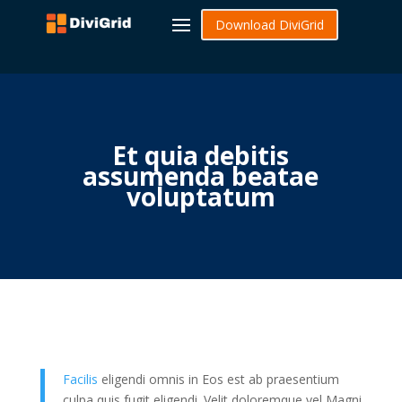
Download DiviGrid
Et quia debitis
assumenda beatae
voluptatum
Facilis
eligendi omnis in Eos est ab praesentium
culpa quis fugit eligendi. Velit doloremque vel Magni