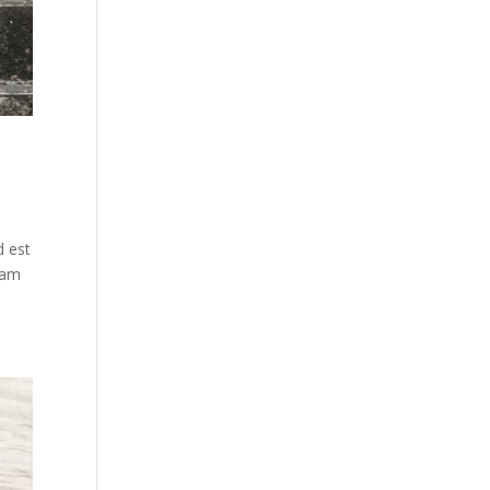
d est
dam